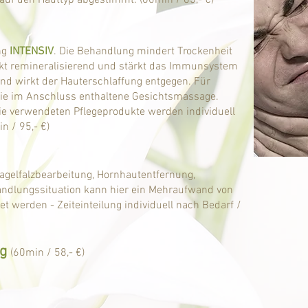
 auf den Hauttyp abgestimmt. (60min / 65,- €)
ng
INTENSIV
. Die Behandlung mindert Trockenheit
kt remineralisierend und stärkt das Immunsystem
 und wirkt der Hauterschlaffung entgegen. Für
ie im Anschluss enthaltene Gesichtsmassage.
ie verwendeten Pflegeprodukte werden individuell
n / 95,- €)
Nagelfalzbearbeitung, Hornhautentfernung,
andlungssituation kann hier ein Mehraufwand von
et werden - Zeiteinteilung individuell nach Bedarf /
g
(60min / 58,- €)