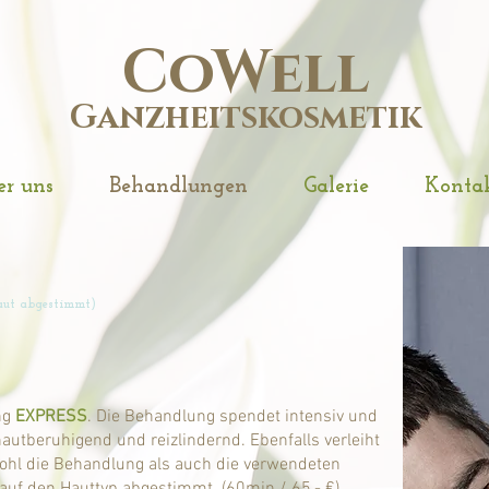
CoWell
Ganzheitskosmetik
r uns
Behandlungen
Galerie
Konta
haut abgestimmt)
ng
EXPRESS
. Die Behandlung spendet intensiv und
hautberuhigend und reizlindernd. Ebenfalls verleiht
owohl die Behandlung als auch die verwendeten