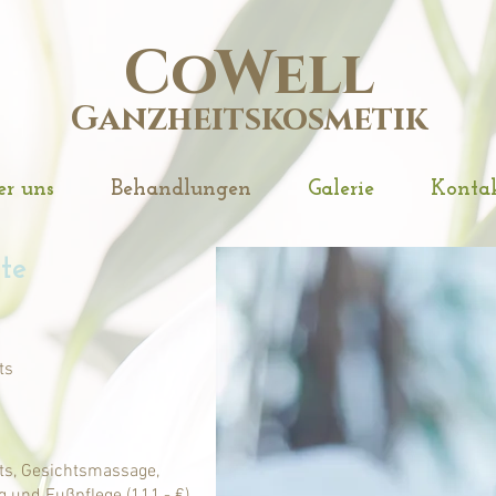
CoWell
Ganzheitskosmetik
r uns
Behandlungen
Galerie
Konta
te
ts
ts, Gesichtsmassage,