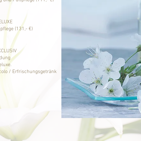
g und Fußpflege
(111,- €)
DELUXE
flege (131,- €)
XCLUSIV
ndung
eluxe.
colo / Erfrischungsgetränk